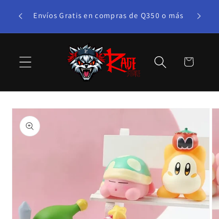
Ir
te bono!
directamente
Envíos Gratis en compras de Q350 o más
al contenido
Carrito
Ir
directamente
a la
información
del producto