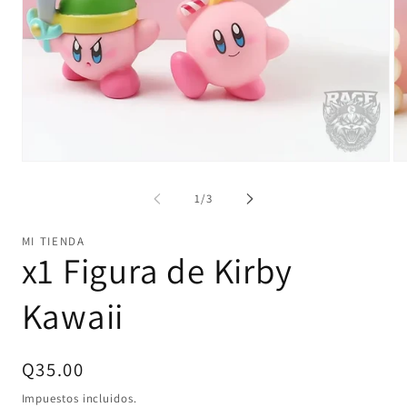
Abrir
Ab
elemento
el
multimedia
mu
de
1
/
3
1
2
en
en
una
un
MI TIENDA
ventana
ve
x1 Figura de Kirby
modal
mo
Kawaii
Precio
Q35.00
habitual
Impuestos incluidos.