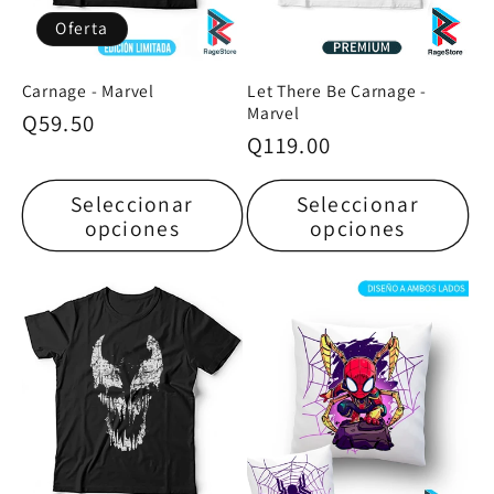
Oferta
Carnage - Marvel
Let There Be Carnage -
Marvel
Precio
Q59.50
Precio
Q119.00
habitual
habitual
Seleccionar
Seleccionar
opciones
opciones