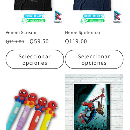
Venom Scream
Heroe Spiderman
Precio
Precio
Q59.50
Precio
Q119.00
Q119.00
habitual
de
habitual
Seleccionar
Seleccionar
oferta
opciones
opciones