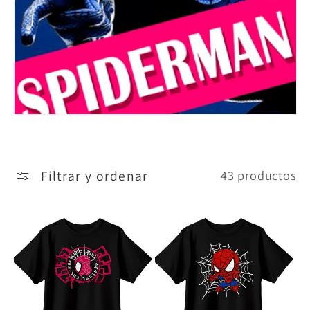
c
c
i
ó
n
Filtrar y ordenar
43 productos
: