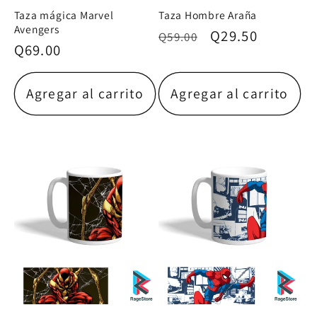
Taza mágica Marvel
Taza Hombre Araña
Avengers
Precio
Precio
Q29.50
Q59.00
Precio
Q69.00
habitual
de
habitual
oferta
Agregar al carrito
Agregar al carrito