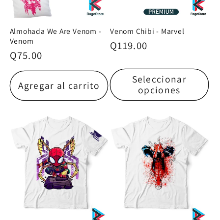
Almohada We Are Venom -
Venom Chibi - Marvel
Venom
Precio
Q119.00
Precio
Q75.00
habitual
habitual
Seleccionar
Agregar al carrito
opciones