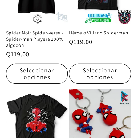
Spider Noir Spider-verse -
Héroe o Villano Spiderman
Spider-man Playera 100%
Precio
Q119.00
algodón
habitual
Precio
Q119.00
habitual
Seleccionar
Seleccionar
opciones
opciones