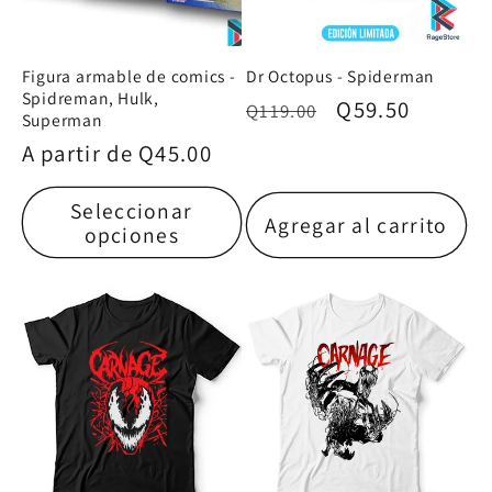
Figura armable de comics -
Dr Octopus - Spiderman
Spidreman, Hulk,
Precio
Precio
Q59.50
Q119.00
Superman
habitual
de
Precio
A partir de
Q45.00
oferta
habitual
Seleccionar
Agregar al carrito
opciones