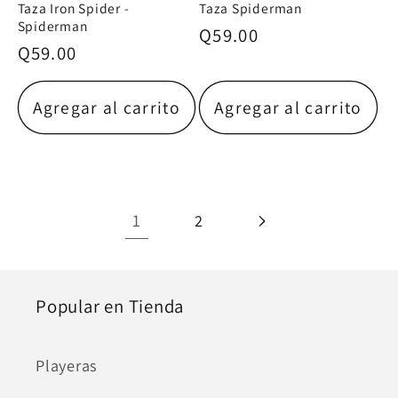
Taza Iron Spider -
Taza Spiderman
Spiderman
Precio
Q59.00
Precio
Q59.00
habitual
habitual
Agregar al carrito
Agregar al carrito
1
2
Popular en Tienda
Playeras