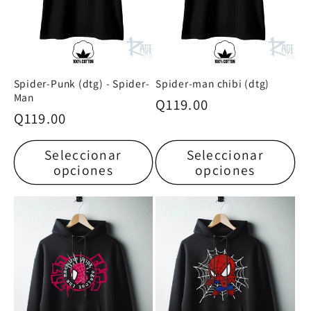
Spider-Punk (dtg) - Spider-
Spider-man chibi (dtg)
Man
Precio
Q119.00
Precio
Q119.00
habitual
habitual
Seleccionar
Seleccionar
opciones
opciones