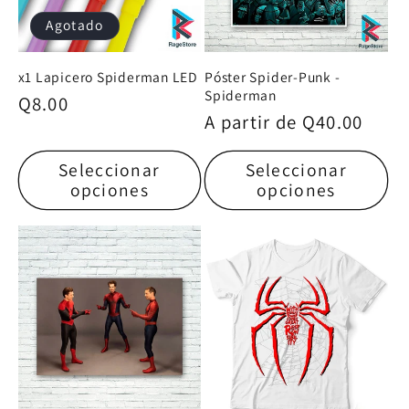
Agotado
x1 Lapicero Spiderman LED
Póster Spider-Punk -
Spiderman
Precio
Q8.00
Precio
A partir de
Q40.00
habitual
habitual
Seleccionar
Seleccionar
opciones
opciones