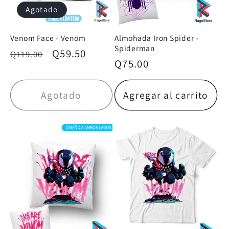
Agotado
Venom Face - Venom
Almohada Iron Spider -
Spiderman
Precio
Precio
Q59.50
Q119.00
Precio
Q75.00
habitual
de
habitual
oferta
Agotado
Agregar al carrito