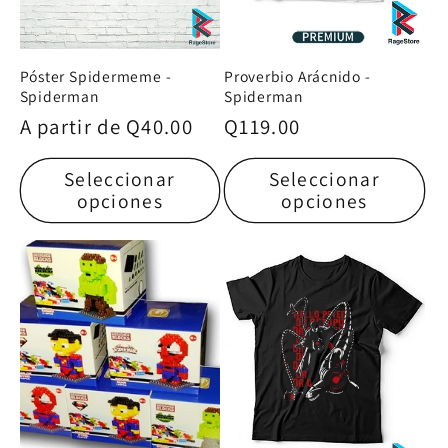
Póster Spidermeme -
Proverbio Arácnido -
Spiderman
Spiderman
Precio
A partir de
Q40.00
Precio
Q119.00
habitual
habitual
Seleccionar
Seleccionar
opciones
opciones