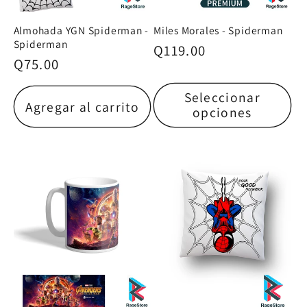
Almohada YGN Spiderman -
Miles Morales - Spiderman
Spiderman
Precio
Q119.00
Precio
Q75.00
habitual
habitual
Seleccionar
Agregar al carrito
opciones