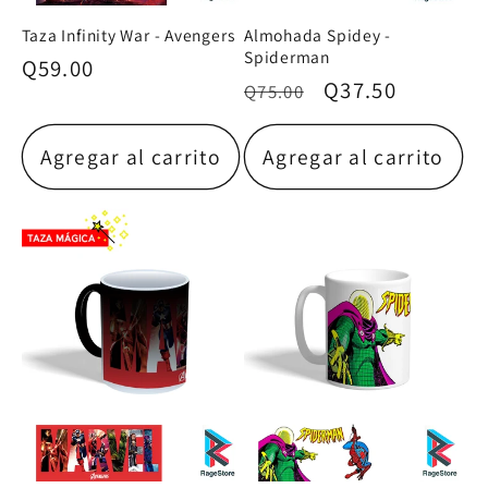
Taza Infinity War - Avengers
Almohada Spidey -
Spiderman
Precio
Q59.00
Precio
Precio
Q37.50
Q75.00
habitual
habitual
de
oferta
Agregar al carrito
Agregar al carrito