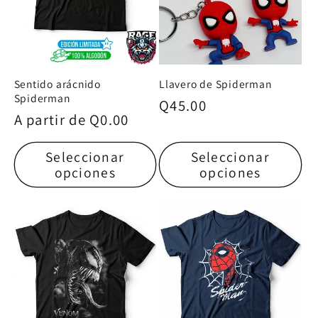
Sentido arácnido
Llavero de Spiderman
Spiderman
Precio
Q45.00
Precio
A partir de
Q0.00
habitual
habitual
Seleccionar
Seleccionar
opciones
opciones