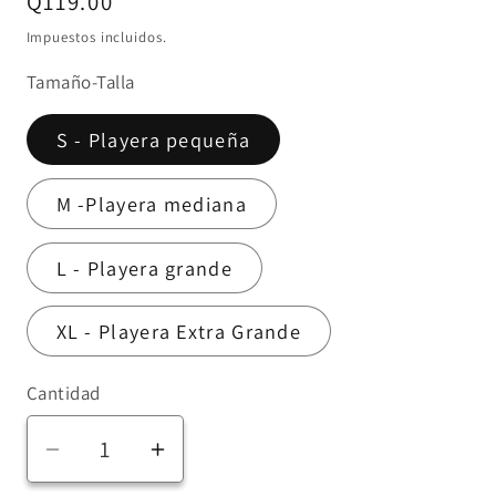
Precio
Q119.00
habitual
Impuestos incluidos.
Tamaño-Talla
S - Playera pequeña
M -Playera mediana
L - Playera grande
XL - Playera Extra Grande
Cantidad
Reducir
Aumentar
cantidad
cantidad