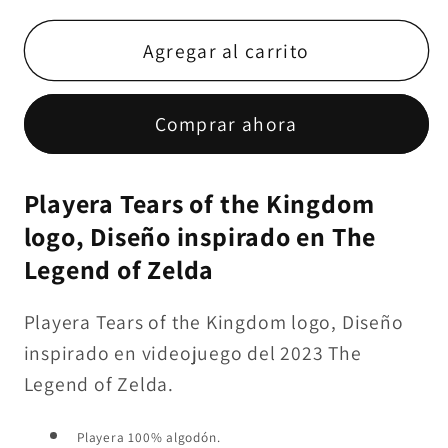
para
para
Tears
Tears
Agregar al carrito
of
of
the
the
Comprar ahora
Kingdom
Kingdom
logo
logo
(dtg)
(dtg)
Playera Tears of the Kingdom
logo, Diseño inspirado en The
Legend of Zelda
Playera Tears of the Kingdom logo, Diseño
inspirado en videojuego del 2023 The
Legend of Zelda.
Playera 100% algodón.