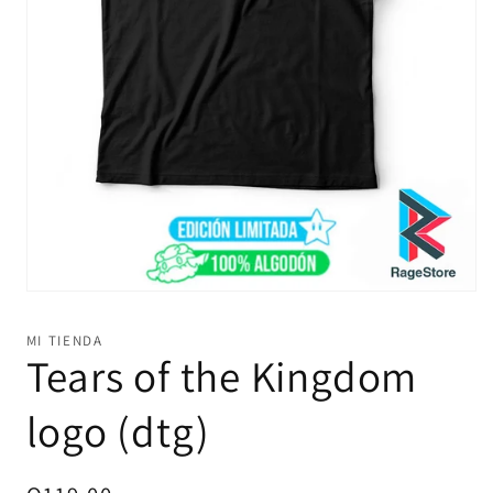
Abrir
elemento
multimedia
MI TIENDA
1
Tears of the Kingdom
en
una
ventana
logo (dtg)
modal