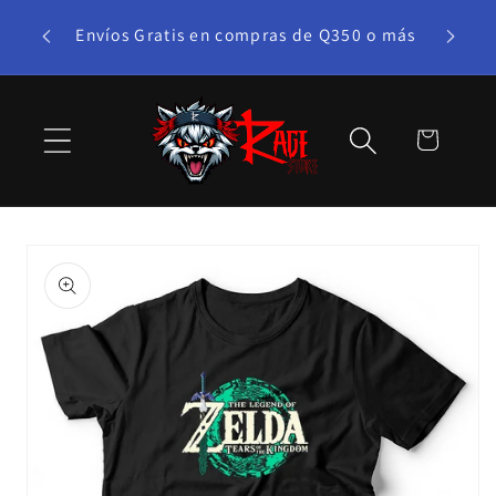
Ir
te bono!
directamente
Envíos Gratis en compras de Q350 o más
al contenido
Carrito
Ir
directamente
a la
información
del producto