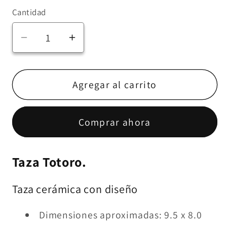
Cantidad
Reducir
Aumentar
cantidad
cantidad
para
para
Taza
Taza
Agregar al carrito
Totoro
Totoro
Comprar ahora
Taza Totoro.
Taza cerámica con diseño
Dimensiones aproximadas: 9.5 x 8.0