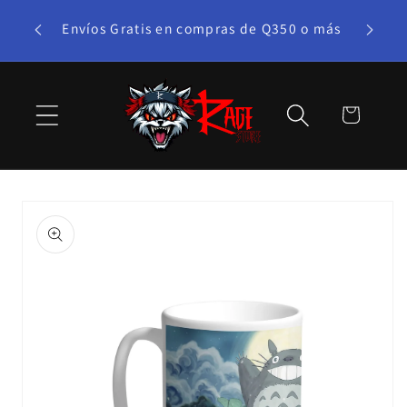
Ir
te bono!
directamente
Envíos Gratis en compras de Q350 o más
al contenido
Carrito
Ir
directamente
a la
información
del producto