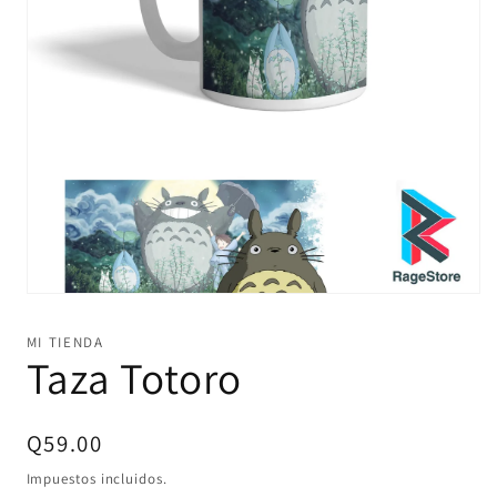
Abrir
elemento
multimedia
MI TIENDA
1
Taza Totoro
en
una
ventana
modal
Precio
Q59.00
habitual
Impuestos incluidos.