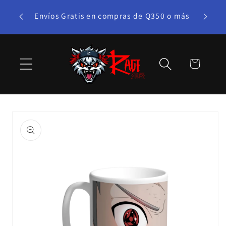
Ir
te bono!
directamente
Envíos Gratis en compras de Q350 o más
al contenido
Carrito
Ir
directamente
a la
información
del producto