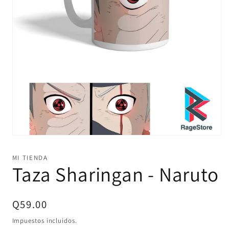
Abrir
elemento
multimedia
MI TIENDA
1
Taza Sharingan - Naruto
en
una
ventana
modal
Precio
Q59.00
habitual
Impuestos incluidos.