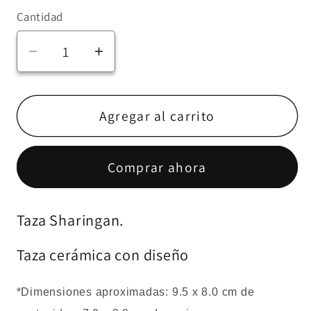
Cantidad
Reducir
Aumentar
cantidad
cantidad
para
para
Taza
Taza
Agregar al carrito
Sharingan
Sharingan
-
-
Comprar ahora
Naruto
Naruto
Taza Sharingan.
Taza cerámica con diseño
*Dimensiones aproximadas: 9.5 x 8.0 cm de