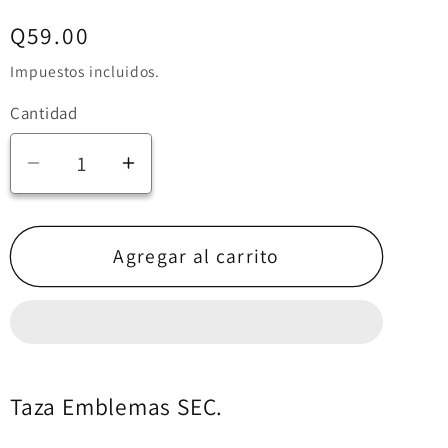
i
Precio
Q59.00
ó
habitual
Impuestos incluidos.
n
Cantidad
Reducir
Aumentar
cantidad
cantidad
para
para
Taza
Taza
Agregar al carrito
Emblemas
Emblemas
SEC
SEC
-
-
Digimon
Digimon
Taza Emblemas SEC.