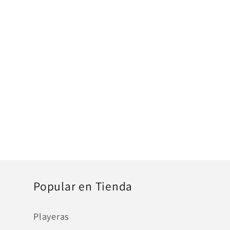
ventana
modal
Popular en Tienda
Playeras