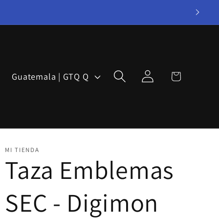
Iniciar
P
Carrito
Guatemala | GTQ Q
sesión
a
í
s
/
MI TIENDA
Taza Emblemas
r
e
SEC - Digimon
g