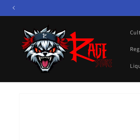
Ir
directamente
al contenido
Cul
Reg
Liq
Ir
directamente
a la
información
del producto