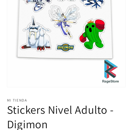
Abrir
elemento
multimedia
MI TIENDA
1
Stickers Nivel Adulto -
en
una
ventana
Digimon
modal