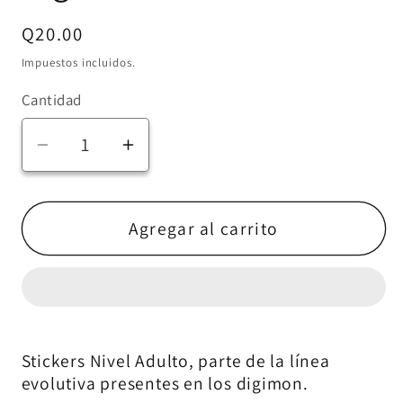
Precio
Q20.00
habitual
Impuestos incluidos.
Cantidad
Reducir
Aumentar
cantidad
cantidad
para
para
Stickers
Stickers
Agregar al carrito
Nivel
Nivel
Adulto
Adulto
-
-
Digimon
Digimon
Stickers Nivel Adulto, parte de la línea
evolutiva presentes en los digimon.