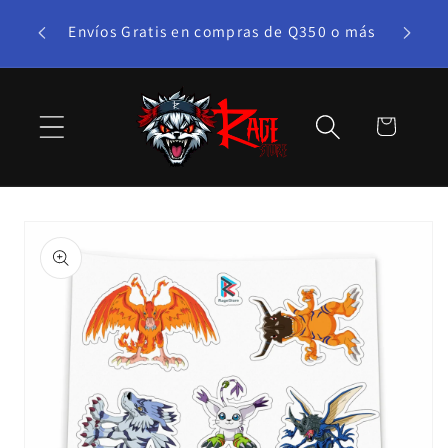
Ir
te bono!
directamente
Envíos Gratis en compras de Q350 o más
al contenido
Carrito
Ir
directamente
a la
información
del producto