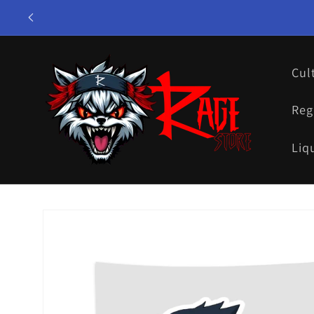
Ir
directamente
al contenido
Cul
Reg
Liq
Ir
directamente
a la
información
del producto