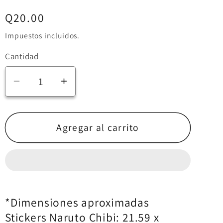
i
Precio
Q20.00
ó
habitual
Impuestos incluidos.
n
Cantidad
Reducir
Aumentar
cantidad
cantidad
para
para
Stickers
Stickers
Agregar al carrito
Naruto
Naruto
Chibi
Chibi
*Dimensiones aproximadas
Stickers Naruto Chibi: 21.59 x