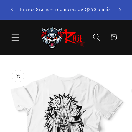
Ir
te bono!
directamente
Envíos Gratis en compras de Q350 o más
al contenido
Carrito
Ir
directamente
a la
información
del producto