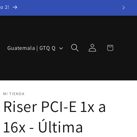
o 2!
Iniciar
P
Carrito
Guatemala | GTQ Q
sesión
a
í
s
/
MI TIENDA
Riser PCI-E 1x a
r
e
16x - Última
g