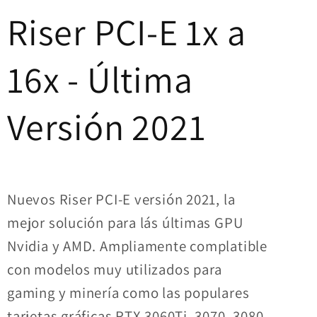
16x
16x
Riser PCI-E 1x a
-
-
Última
Última
16x - Última
Versión
Versión
Versión 2021
Nuevos Riser PCI-E versión 2021, la
mejor solución para lás últimas GPU
Nvidia y AMD. Ampliamente complatible
con modelos muy utilizados para
gaming y minería como las populares
tarjetas gráficas RTX 3060Ti, 3070, 3080,