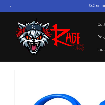
Ir
3x2 en m
directamente
al contenido
Cul
Reg
Liq
Ir
directamente
a la
información
del producto