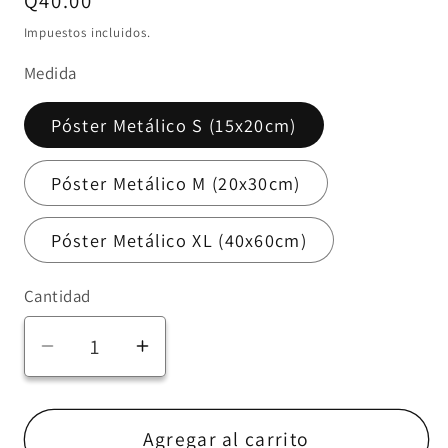
Precio
Q40.00
habitual
Impuestos incluidos.
Medida
Póster Metálico S (15x20cm)
Póster Metálico M (20x30cm)
Póster Metálico XL (40x60cm)
Cantidad
Reducir
Aumentar
cantidad
cantidad
para
para
Póster
Póster
Agregar al carrito