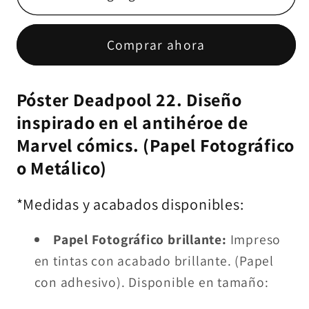
Deadpool
Deadpool
22
22
Comprar ahora
(Papel
(Papel
Foto
Foto
o
o
Póster Deadpool 22. Diseño
Metálico)
Metálico)
inspirado en el antihéroe de
Marvel cómics. (Papel Fotográfico
o Metálico)
*Medidas y acabados disponibles:
Papel Fotográfico brillante:
Impreso
en tintas con acabado brillante. (Papel
con adhesivo). Disponible en tamaño: