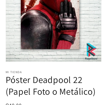
Abrir
elemento
multimedia
MI TIENDA
1
Póster Deadpool 22
en
una
ventana
(Papel Foto o Metálico)
modal