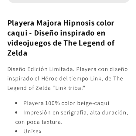
Caqui
Caqui
-
-
Zelda
Zelda
Playera Majora Hipnosis color
(100%
(100%
caqui - Diseño inspirado en
Algodón)
Algodón)
videojuegos de The Legend of
Zelda
Diseño Edición Limitada. Playera con diseño
inspirado el Héroe del tiempo Link, de The
Legend of Zelda "Link tribal"
Playera 100% color beige-caqui
Impresión en serigrafía, alta duración,
con poca textura.
Unisex