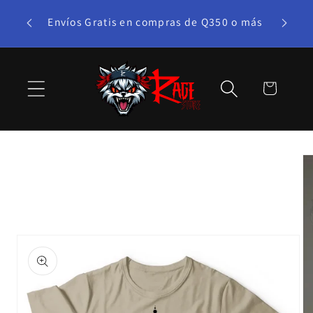
Ir
te bono!
directamente
Envíos Gratis en compras de Q350 o más
al contenido
Carrito
Ir
directamente
a la
información
del producto