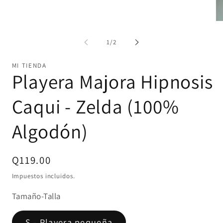
una
ventana
modal
Ab
el
mu
de
1
/
2
2
en
un
MI TIENDA
ve
Playera Majora Hipnosis
mo
Caqui - Zelda (100%
Algodón)
Precio
Q119.00
habitual
Impuestos incluidos.
Tamaño-Talla
S - Playera pequeña