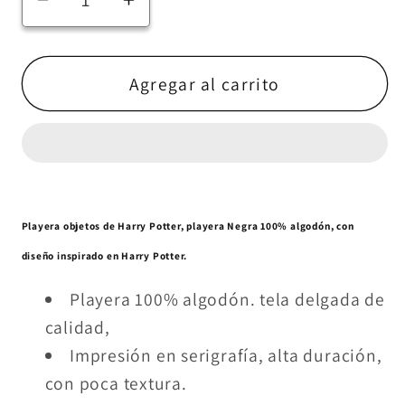
Reducir
Aumentar
cantidad
cantidad
para
para
Playera
Playera
Agregar al carrito
Always
Always
-
-
Harry
Harry
Potter
Potter
(Aqua)
(Aqua)
Playera objetos de Harry Potter, playera Negra 100% algodón, con
diseño inspirado en Harry Potter.
Playera 100% algodón. tela delgada de
calidad,
Impresión en serigrafía, alta duración,
con poca textura.