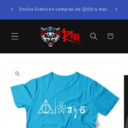
Ir
te bono!
directamente
Envíos Gratis en compras de Q350 o más
al contenido
Carrito
Ir
directamente
a la
información
del producto