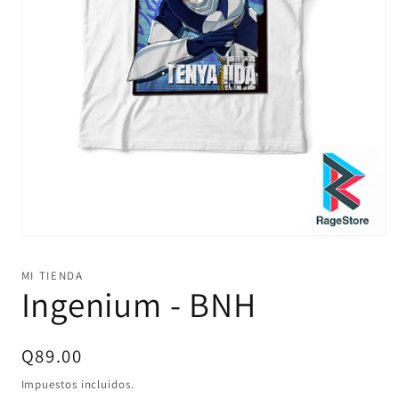
Abrir
elemento
multimedia
MI TIENDA
1
Ingenium - BNH
en
una
ventana
modal
Precio
Q89.00
habitual
Impuestos incluidos.