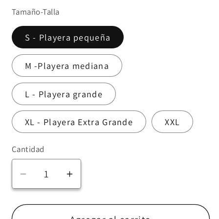
Tamaño-Talla
S - Playera pequeña
M -Playera mediana
L - Playera grande
XL - Playera Extra Grande
XXL
Cantidad
Reducir
Aumentar
cantidad
cantidad
para
para