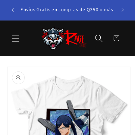
Ir
te bono!
directamente
Envíos Gratis en compras de Q350 o más
al contenido
Carrito
Ir
directamente
a la
información
del producto