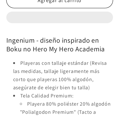
Ingenium
Ingenium
Agregar al carrito
-
-
BNH
BNH
Ingenium - diseño inspirado en
Boku no Hero My Hero Academia
Playeras con tallaje estándar (Revisa
las medidas, tallaje ligeramente más
corto que playeras 100% algodón,
asegúrate de elegir bien tu talla)
Tela Calidad Premium:
Playera 80% poliéster 20% algodón
"Polialgodon Premium" (Tacto a