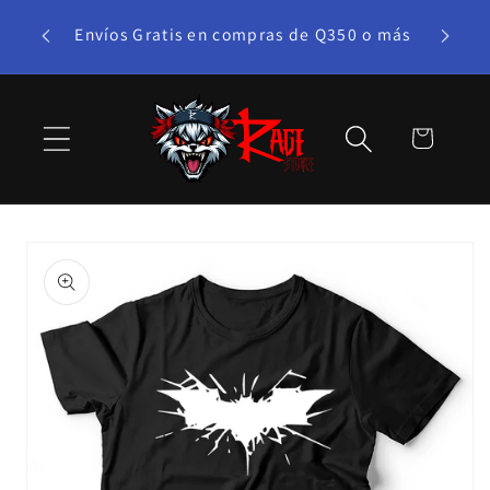
Ir
directamente
Envíos Gratis en compras de Q350 o más
al contenido
Carrito
Ir
directamente
a la
información
del producto