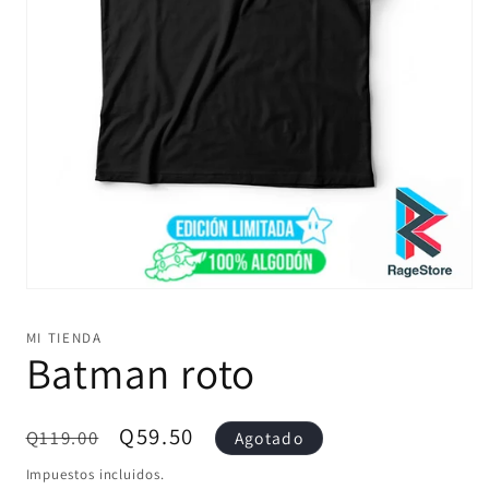
Abrir
elemento
multimedia
MI TIENDA
1
Batman roto
en
una
ventana
modal
Precio
Precio
Q59.50
Q119.00
Agotado
habitual
de
Impuestos incluidos.