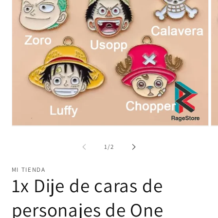
Abrir
Ab
elemento
el
multimedia
mu
de
1
/
2
1
2
en
en
una
un
MI TIENDA
ventana
ve
1x Dije de caras de
modal
mo
personajes de One