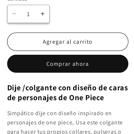
Reducir
Aumentar
cantidad
cantidad
para
para
1x
1x
Agregar al carrito
Dije
Dije
de
de
Comprar ahora
caras
caras
de
de
personajes
personajes
Dije /colgante con diseño de caras
de
de
de personajes de One Piece
One
One
piece
piece
Simpático dije con diseño inspirado en
personajes de one piece, Usa este colgante
para hacer tus propios collares, pulseras o