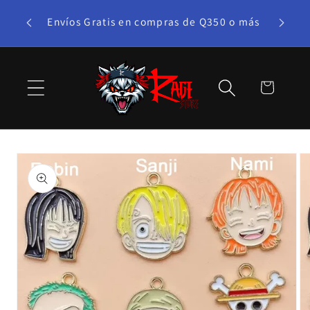
Ir
te bono!
directamente
Envíos Gratis en compras de Q350 o más
al contenido
Carrito
Ir
directamente
a la
información
del producto