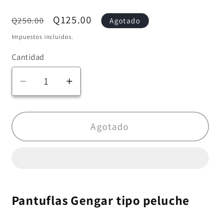
Precio
Precio
Q125.00
Q250.00
Agotado
habitual
de
Impuestos incluidos.
oferta
Cantidad
Reducir
Aumentar
cantidad
cantidad
para
para
Pantuflas
Pantuflas
Agotado
Gengar
Gengar
-
-
Pokemon
Pokemon
v2
v2
Pantuflas Gengar tipo peluche