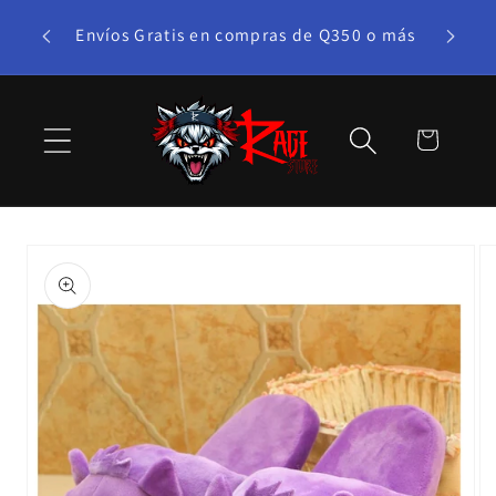
Ir
te bono!
directamente
Envíos Gratis en compras de Q350 o más
al contenido
Carrito
Ir
directamente
a la
información
del producto